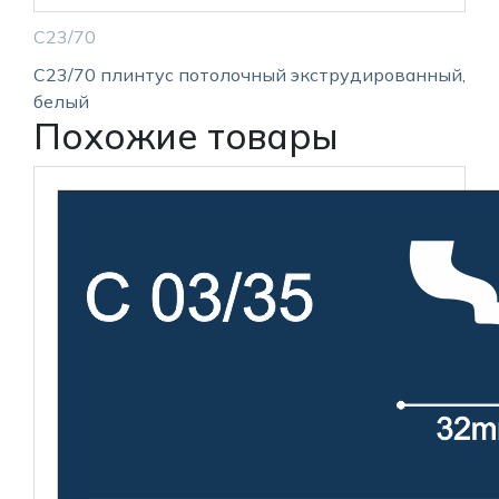
С23/70
С23/70 плинтус потолочный экструдированный,
белый
Похожие товары