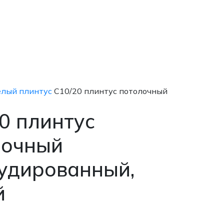
елый плинтус
С10/20 плинтус потолочный
0 плинтус
лочный
удированный,
й