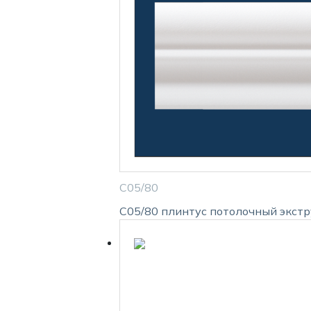
С05/80
С05/80 плинтус потолочный экст