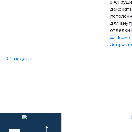
экструд
декорат
потолоч
для внут
отделки
Посмот
Запрос ц
3D-модели