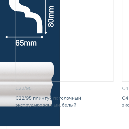
С22/95
С4
С22/95 плинтус потолочный
С4
экструдированный, белый
эк