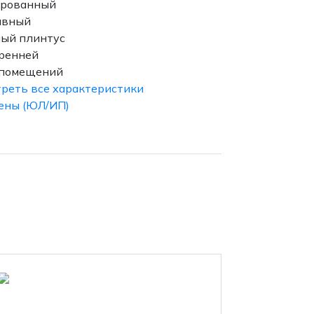
ированный
ивный
ный плинтус
ренней
 помещений
реть все характеристики
ены (ЮЛ/ИП)