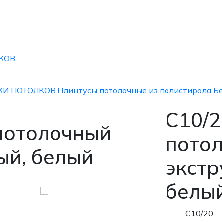
КОВ
КИ ПОТОЛКОВ
Плинтусы потолочные из полистирола
Б
С10/2
 потолочный
пото
ый, белый
экстр
белы
С10/20